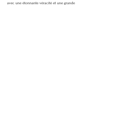
avec une étonnante véracité et une grande
confiance. Découvrez le projet artistique
porté par Charlotte Stanquic dans le cadre
de la Compagnie ALMA.
Découvrir l'artiste
Prendre contact